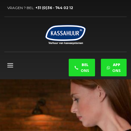
VRAGEN ? BEL:
+31 (0)36 - 744 02 12
BEL
APP
ONS
ONS