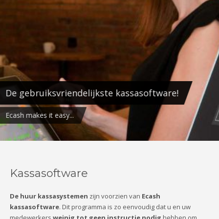
De gebruiksvriendelijkste kassasoftware!
Ecash makes it easy...
Kassasoftware
De huur kassasystemen
zijn voorzien van
Ecash
kassasoftware
. Dit programma is zo eenvoudig dat u en uw
medewerkers
weinig tot geen instructie nodig
hebben om