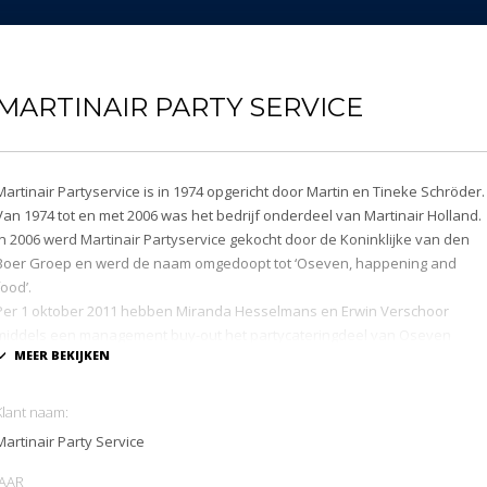
MARTINAIR PARTY SERVICE
Martinair Partyservice is in 1974 opgericht door Martin en Tineke Schröder.
Van 1974 tot en met 2006 was het bedrijf onderdeel van Martinair Holland.
In 2006 werd Martinair Partyservice gekocht door de Koninklijke van den
Boer Groep en werd de naam omgedoopt tot ‘Oseven, happening and
food’.
Per 1 oktober 2011 hebben Miranda Hesselmans en Erwin Verschoor
middels een management buy-out het partycateringdeel van Oseven
overgenomen en gaan zij zelfstandig verder onder de originele naam
Martinair Party Service. Een bestaand merk, dat op vernieuwende wijze in
de markt wordt gezet. Met Martin en Tineke Schröder als adviseurs,
Klant naam:
ambassadeurs en grote inspiratiebron!
Martinair Party Service
Al reeds enkele jaren gebruikt Martinair Party Service de kassasystemen
JAAR