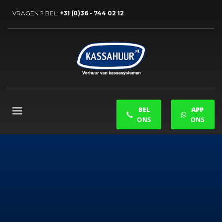
VRAGEN ? BEL:
+31 (0)36 - 744 02 12
BEL
APP
ONS
ONS